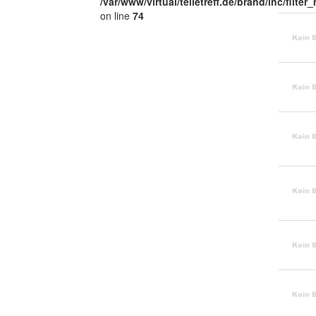
/var/www/virtual/teiletreff.de/brand/inc/filte
on line
74