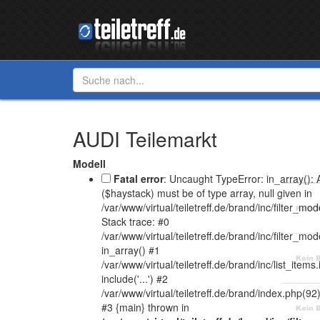
AUDI Teilemarkt
Modell
Fatal error
: Uncaught TypeError: in_array():
($haystack) must be of type array, null given in
/var/www/virtual/teiletreff.de/brand/inc/filter_mo
Stack trace: #0
/var/www/virtual/teiletreff.de/brand/inc/filter_mod
in_array() #1
/var/www/virtual/teiletreff.de/brand/inc/list_items
include('...') #2
/var/www/virtual/teiletreff.de/brand/index.php(92): 
#3 {main} thrown in