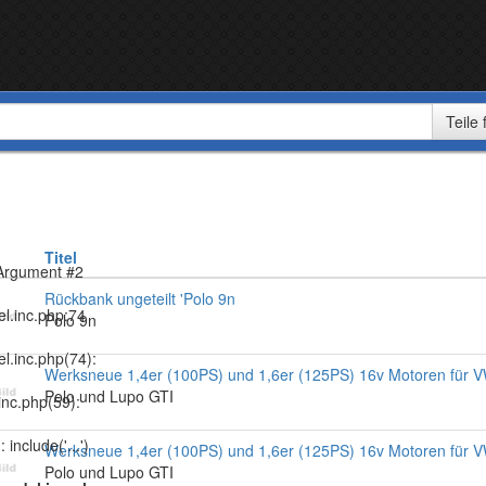
Titel
 Argument #2
Rückbank ungeteilt 'Polo 9n
del.inc.php:74
Polo 9n
el.inc.php(74):
Werksneue 1,4er (100PS) und 1,6er (125PS) 16v Motoren für 
Polo und Lupo GTI
.inc.php(59):
include('...')
Werksneue 1,4er (100PS) und 1,6er (125PS) 16v Motoren für 
Polo und Lupo GTI